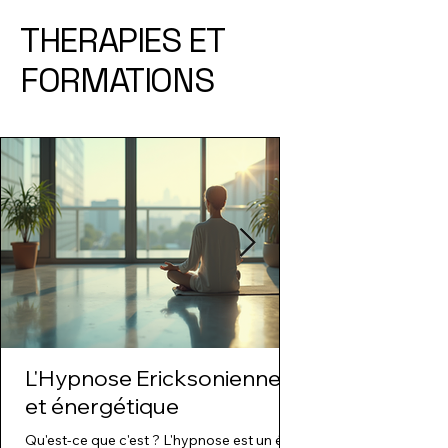
THERAPIES ET
FORMATIONS
L'Hypnose Ericksonienne
E. F. T Acupre
et énergétique
libérer le stre
vos émotions
Qu'est-ce que c'est ? L'hypnose est un état